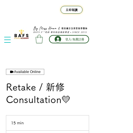
F.4-F.6 BAFS 暑期班⚡旺角
立即報讀
真人班熱門時段名額告急｜限
時早鳥優惠倒數
精英會計及商管教學團隊
By Miss Hana &
BAFS 5**老師 專科助你補底奪星 • SINCE 2015.
登入/免費註冊
Available Online
Retake / 新修
Consultation💛
15 min
1
5