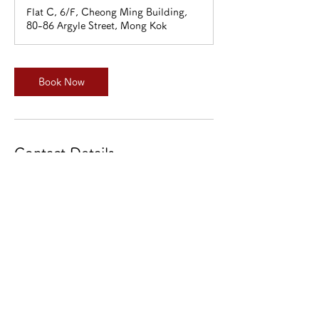
m
Flat C, 6/F, Cheong Ming Building,
i
80-86 Argyle Street, Mong Kok
n
Book Now
Contact Details
旺角亞皆老街80-86號昌明大廈6/F C室
+85293838720
starry.bafs.academy@gmail.com
© 2026 STARRY BAFS ACADEMY. All rights reserved.
須知,政策及守則