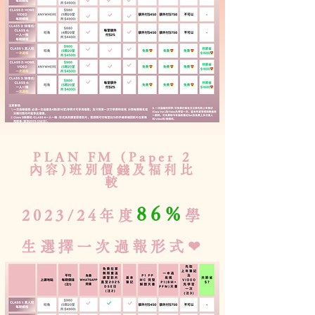
PLAN FM (Paper 2
內容)班別價錢及福利比
較
86%
2023/24年度
學
生選擇一次過報形式❤