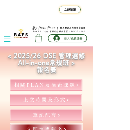
F.4-F.6 BAFS 暑期班⚡旺角
立即報讀
真人班熱門時段名額告急｜限
時早鳥優惠倒數
精英會計及商管教學團隊
By Miss Hana &
BAFS 5**老師 專科助你補底奪星 • SINCE 2015.
登入/免費註冊
< 2025/26 DSE 管理選修
All-in-one常規班 >
報名表
相關PLAN及涵蓋課題
上堂時間及形式
筆記配套
立即填表報名