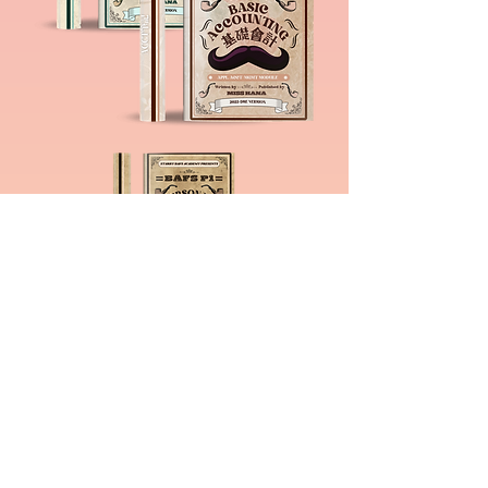
基礎會計Basic Accounting
+
管理導論及營商環
Business management &
Business environment
+
個人財務理財
Personal financial
management
⟪All-in-one筆記⟫