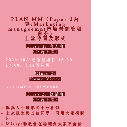
PLAN MM (Paper 2內
容:Marketing
manageemnt市場營銷管理
部分)
上堂時間及形式
Class 1: 真人班
(旺角上課)
2024/10/6起逢星期日 15:30-
17:00, 上14個星期
Class 2:
Home Video
ANYTIME & ANYWHERE
Class 3:
錄播班
(旺角上課)
與真人小班形式十分相似
上來課室與其他同學一同用大電視睇
片
Missy/助教會在場確保大家不會偷