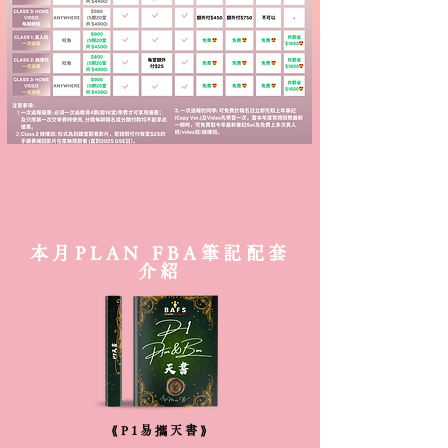
本月PLAN FBA筆記配套
介紹
⟪P1易攜天書⟫