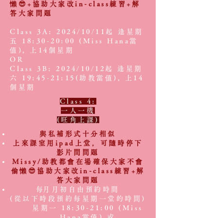
懶😎+協助大家改in-class練習+解
答大家問題
Class 3A: 2024/10/11起 逢星期
五 18:30-20:00 (Miss Hana當
值), 上14個星期
OR
Class 3B: 2024/10/12起 逢星期
六 19:45-21:15(助教當值), 上14
個星期
Class 4:
一人一機
(旺角上課)
與私補形式十分相似
上來課室用ipad上堂，可隨時停下
影片問問題
Missy/助教都會在場確保大家不會
偷懶😎協助大家改in-class練習+解
答大家問題
​每月月初自由預約時間
(從以下時段預約每星期一堂的時間)
星期一 18:30-21:00 (Miss
Hana當值) 或