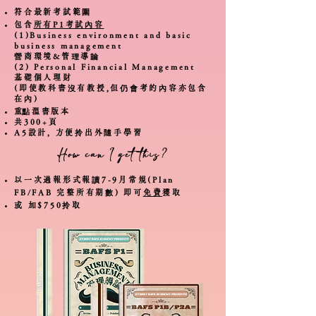
符合最新考試範圍
包含
所有P1考試內容
(1)Business environment and basic
business management
營商環境&管理導論
(2) Personal Financial Management
基礎個人理財
(即使教科書沒有教授,但仍會考的內容亦包含
在內)
​重點溫書版本
共300+頁
A5設計, 方便拎出外隨手學習
How can I get this?
以一次過報形式報讀7-9月常規(Plan
FB/FAB 完整所有期數) 即可
免費
獲取
​或 加$750拎取