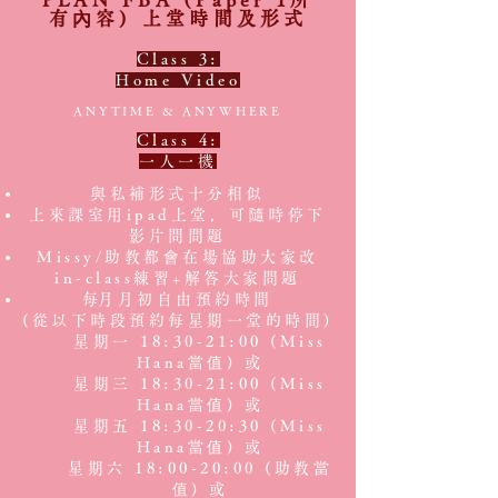
有內容) 上堂時間及形式
Class 3:
Home Video
ANYTIME & ANYWHERE
Class 4:
一人一機
與私補形式十分相似
上來課室用ipad上堂，可隨時停下
影片問問題
Missy/助教都會在場協助大家改
in-class練習+解答大家問題
​每月月初自由預約時間
(從以下時段預約每星期一堂的時間)
星期一 18:30-21:00 (Miss
Hana當值) 或
星期三 18:30-21:00 (Miss
Hana當值) 或
星期五 18:30-20:30 (Miss
Hana當值) 或
星期六 18:00-20:00 (助教當
值) 或