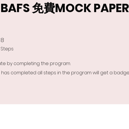
 BAFS 免費MOCK PAPE
8
8 Steps
Steps
cate by completing the program.
has completed all steps in the program will get a badge