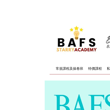
F.4-F.6 BAFS 暑
B
B
常規課程及操卷班
特價課程