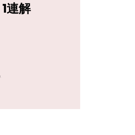
R 1連解
.