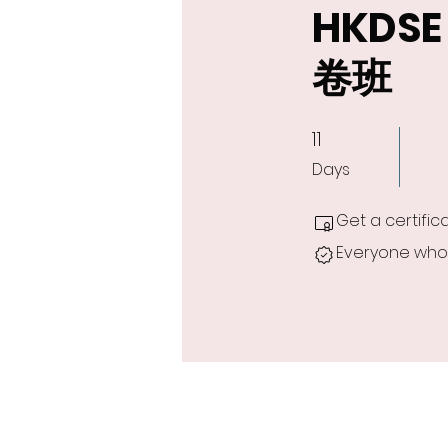
HKDSE
卷班
11
11 Days
Days
Get a certifi
Everyone who 