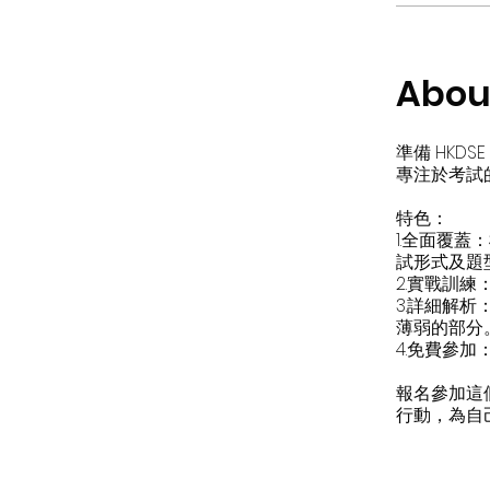
Abou
準備 HKD
專注於考試的
特色：
1.全面覆蓋：
試形式及題型
2.實戰訓
3.詳細解
薄弱的部分。
4.免費參
報名參加這個
行動，為自