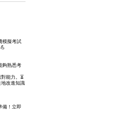
免費模擬考試
💪
你能夠熟悉考
應對能力。⏳
性地改進知識
分準備！立即