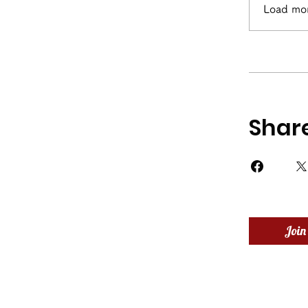
Load mo
Shar
Join