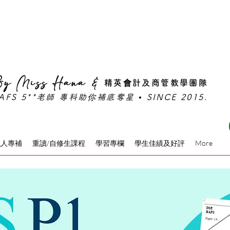
期班⚡旺角真人班熱門時段名額告急｜限時早鳥優惠倒數
y Miss Hana &
精英會計及商管教學團隊
AFS 5**老師 專科助你補底奪星 • SINCE 2015.
私人專補
重讀/自修生課程
學習專欄
學生佳績及好評
More