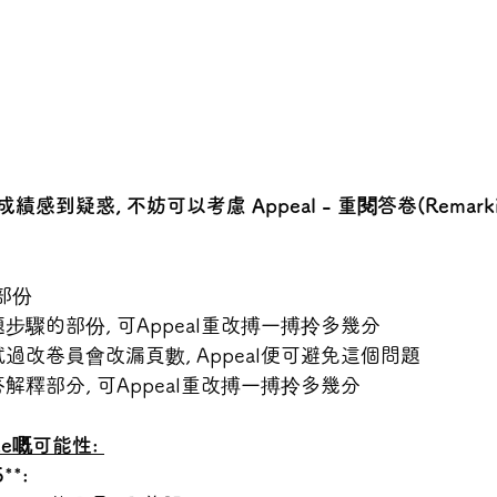
感到疑惑, 不妨可以考慮 Appeal - 重閱答卷(Remarkin
部份 
計數題步驟的部份, 可Appeal重改搏一搏拎多幾分 
曾經試過改卷員會改漏頁數, Appeal便可避免這個問題 
長短答解釋部分, 可Appeal重改搏一搏拎多幾分 
ade嘅可能性: 
*: 