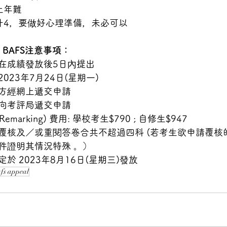
年難 
升4，要做好心理準備，未必可以 
eal BAFS注意事項： 
在成績發放後5日內提出 
23年7月24日(星期一) 
方經網上遞交申請 
向考評局遞交申請 
emarking) 費用: 學校考生$790 ; 自修生$947 
覆核及／或重閱答卷合共不超過四科 (若考生欲申請覆核
件證明其情況特殊 。） 
於 2023年8月16日(星期三)發放
fs appeal