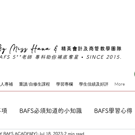
期班⚡旺角真人班熱門時段名額告急｜限時早鳥優惠倒數
y Miss Hana &
精英會計及商管教學團隊
AFS 5**老師 專科助你補底奪星 • SINCE 2015.
私人專補
重讀/自修生課程
學習專欄
學生佳績及好評
More
事項
BAFS必須知道的小知識
BAFS學習心得
RY BAFS ACADEMY)
Jul 18, 2023
2 min read