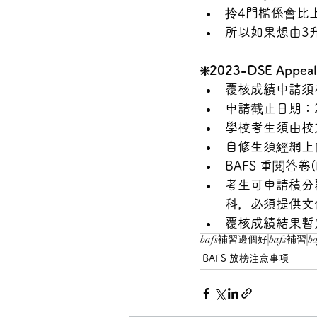
拎4門檻係會比上
所以如果想由3
❇️2023-DSE App
覆核成績申請須
申請截止日期：20
學校考生須由校
自修生須經網上
BAFS 重閱答卷(R
考生可申請積分
科，必須提供文
覆核成績結果暫定
bafs補習邊個好
bafs補習
ba
BAFS 放榜注意事項