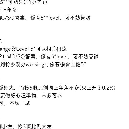
* 與5**可能只是1分差距 
比上年多 
C/SQ答案，係有5**level，可不妨嘗試 
: 
的range與Level 5*可以相差很遠 
 MC/SQ答案，係有5*level，可不妨嘗試 
拎多幾分workings, 係有機會上翻5* 
 
ange係好大，而拎5嘅比例同上年差不多(只上升了0.2%) 
，要做好心理準備，未必可以 
可，不妨一試 
 
例小左，拎3嘅比例大左 