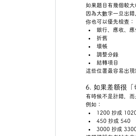
如果題目有幾個較大
因為大數字一旦出錯
你也可以優先檢查：
銀行、應收、應
折舊
壞帳
調整分錄
結轉項目
這些位置最容易出現
6. 如果差額很
有時候不是計錯，而
例如：
1200 抄成 102
450 抄成 540
3000 抄成 330