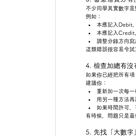
不少同學其實數字是
例如：
本應記入Debit
本應記入Credi
調整分錄方向寫
這類錯誤很容易令試
4. 檢查加總有
如果你已經把所有項
建議你：
重新加一次每一
用另一種方法再
如果時間許可，
有時候，問題只是最
5. 先找「大數