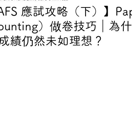
BAFS 應試攻略（下）】Pap
counting）做卷技巧｜為
成績仍然未如理想？