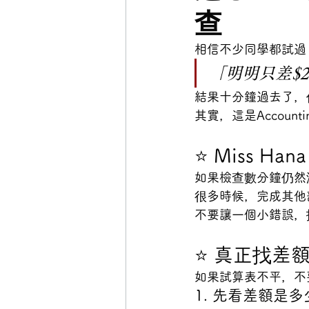
查
相信不少同學都試過
「明明只差$
結果十分鐘過去了，
其實，這是Accoun
⭐ Miss 
如果檢查數分鐘仍然
很多時候，完成其他
不要讓一個小錯誤，
⭐ 真正找差
如果試算表不平，不
1. 先看差額是多