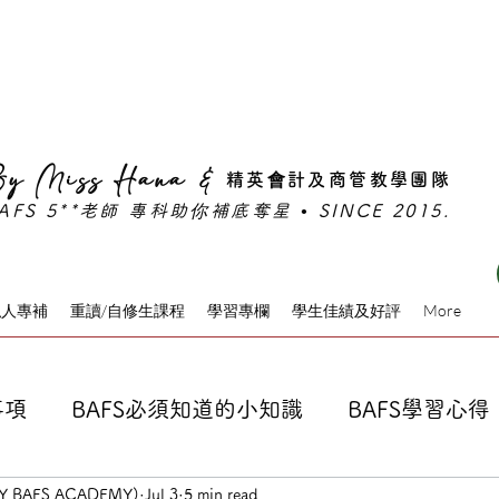
期班⚡旺角真人班熱門時段名額告急｜限時早鳥優惠倒數
y Miss Hana &
精英會計及商管教學團隊
AFS 5**老師 專科助你補底奪星 • SINCE 2015.
私人專補
重讀/自修生課程
學習專欄
學生佳績及好評
More
事項
BAFS必須知道的小知識
BAFS學習心得
RY BAFS ACADEMY)
Jul 3
5 min read