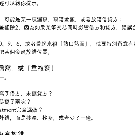
經可以給你提示。
，可能是某一項漏寫、寫錯金額，或者放錯借貸方；
差額除2，因為如果某筆交易同時影響借方和貸方，錯誤
0、9、6，或者看起來很「熟口熟面」，就要特別留意有
把某個金額放錯位置。
「漏寫」或「重複寫」
一。
寫了借方，未寫貸方？
易寫了兩次？
stment完全漏做？
計錯，而是抄漏、抄多，或者少了一邊。
有沒有放錯