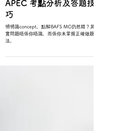
【2026 DSE BAFS Past
Paper學習版】Paper 1
MC Q1 題解｜WTO、
APEC 考點分析及答題技
巧
明明識concept，點解BAFS MC仍然錯？其
實問題唔係你唔識，而係你未掌握正確做題方
法。