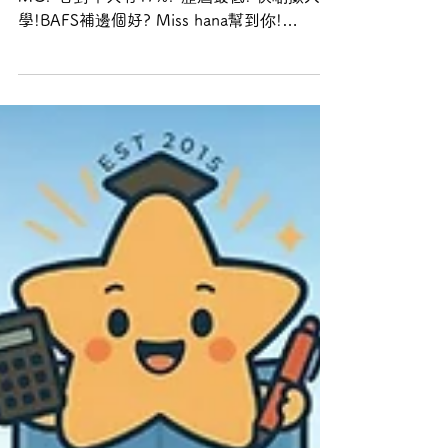
Miss Hana (STARRY BAFS ACADEMY)
Apr 8
2 min read
【DSE BAFS 企會財】史
上最恐怖的一條MC? 答
對率歷屆最低只有17%!
史上HKDSE BAFS企會財考試最恐怖的一條
MC? 答對率只有17%? 歷屆最低! 快啲撳入嚟
學!BAFS補邊個好? Miss hana幫到你!
HKDSE BAFS 企會財 中4-6課程 ✅會計選修
✅管理選修