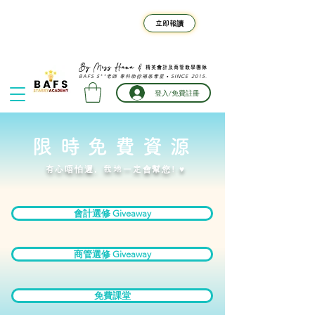
F.4-F.6 BAFS 暑期班⚡旺角
立即報讀
真人班熱門時段名額告急｜限
時早鳥優惠倒數
精英會計及商管教學團隊
By Miss Hana &
BAFS 5**老師 專科助你補底奪星 • SINCE 2015.
登入/免費註冊
限時免費資源
​有心唔怕遲，我地一定會幫您! ♥
會計選修 Giveaway
商管選修 Giveaway
免費課堂